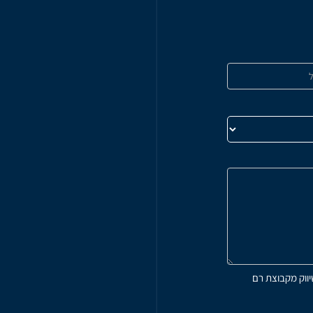
טלפון משרדי
03-9017710
כתובת
רחוב 
11542, ראש העין, מיקוד 4809234
הצג בגוגל מפות
שעות קבלה
א' - ה' 10:00-18:00
יווק מקבוצת רם