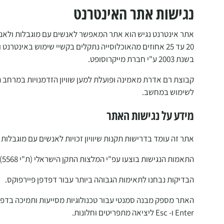
נגישות אתר האינטרנט
אתר אינטרנט נגיש הוא אתר המאפשר לאנשים עם מוגבלות ולאנשי
20 עד 25 אחוזים מהאוכלוסייה נתקלים בקשיי שימוש באינטר
בשנת 2003 ע"י חברת מייקרוסופט.
קבוצת רם אדרת מאמינה ופועלת למען שוויון הזדמנויות במרחב הא
לשימוש במחשב.
מידע על נגישות האתר
אתר זה עומד בדרישות תקנות שיוויון זכויות לאנשים עם מוגבלות (ה
התאמות הנגישות בוצעו עפ"י המלצות התקן הישראלי (ת"י 5568) לנגישות תכנים באינטרנט ברמת AA ומסמך 0 הבינלאומי.
הבדיקות נבחנו לתאימות הגבוהה ביותר עבור דפדפן פיירפוקס.
האתר מספק מבנה סמנטי עבור טכנולוגיות מסייעות ותמיכה בד
Enter ו- Esc ליציאה מתפריטים וחלונות.