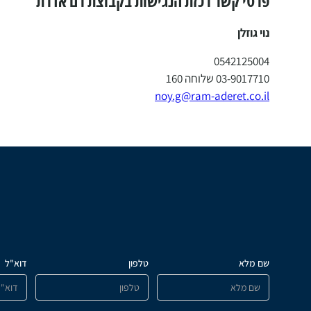
פרטי קשר רכזת הנגישות בקבוצת רם אדרת
נוי גוזלן
0542125004
03-9017710 שלוחה 160
noy.g@ram-aderet.co.il
שם מלא
טלפון
דוא"ל