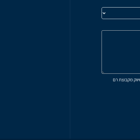
כתובת
רחוב 
11542, ראש העין, מיקוד 4809234
הצג בגוגל מפות
שעות קבלה
א' - ה' 10:00-18:00
יווק מקבוצת רם